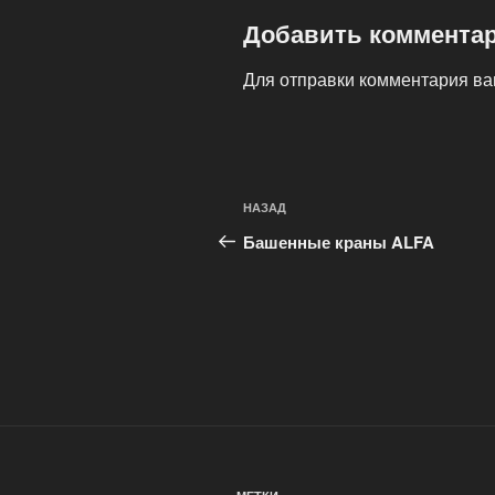
Добавить коммента
Для отправки комментария в
Навигация
Предыдущая
НАЗАД
по
запись:
Башенные краны ALFA
записям