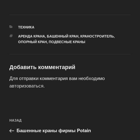
РУБРИКИ
ТЕХНИКА
МЕТКИ
АРЕНДА КРАНА
,
БАШЕННЫЙ КРАН
,
КРАНОСТРОИТЕЛЬ
,
ОПОРНЫЙ КРАН
,
ПОДВЕСНЫЕ КРАНЫ
Добавить комментарий
Для отправки комментария вам необходимо
авторизоваться
.
Навигация
Предыдущая
НАЗАД
по
запись:
записям
Башенные краны фирмы Potain