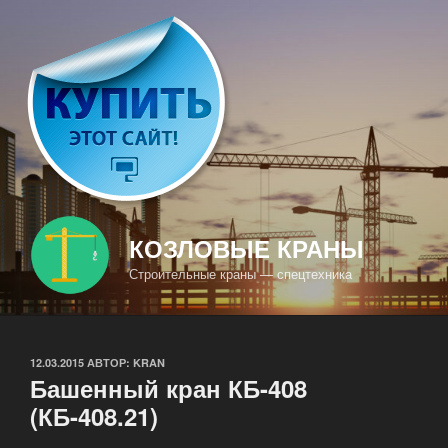
Перейти
к
содержимому
КОЗЛОВЫЕ КРАНЫ
Строительные краны — спецтехника
ОПУБЛИКОВАНО
12.03.2015
АВТОР:
KRAN
Башенный кран КБ-408
(КБ-408.21)