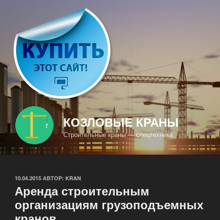
Перейти
к
содержимому
КОЗЛОВЫЕ КРАНЫ
Строительные краны — спецтехника
ОПУБЛИКОВАНО
10.04.2015
АВТОР:
KRAN
Аренда строительным
организациям грузоподъемных
кранов