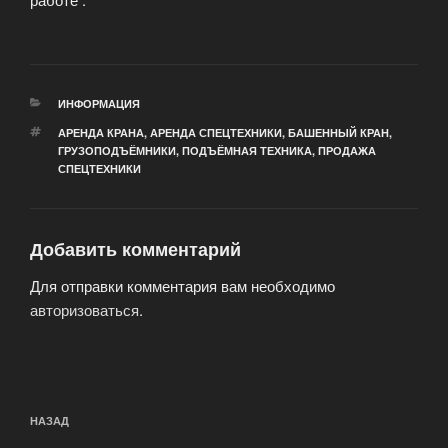
РУБРИКИ
ИНФОРМАЦИЯ
МЕТКИ
АРЕНДА КРАНА
,
АРЕНДА СПЕЦТЕХНИКИ
,
БАШЕННЫЙ КРАН
,
ГРУЗОПОДЪЁМНИКИ
,
ПОДЪЁМНАЯ ТЕХНИКА
,
ПРОДАЖА
СПЕЦТЕХНИКИ
Добавить комментарий
Для отправки комментария вам необходимо
авторизоваться
.
Навигация
Предыдущая
НАЗАД
по
запись: