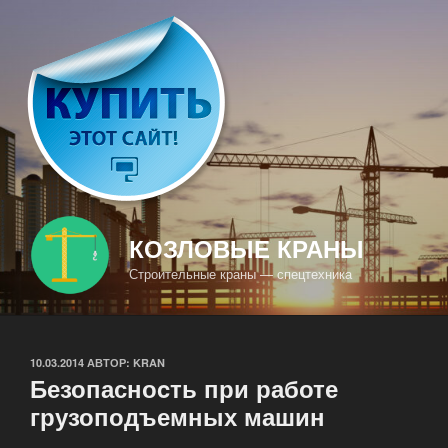
Перейти
к
содержимому
КОЗЛОВЫЕ КРАНЫ
Строительные краны — спецтехника
ОПУБЛИКОВАНО
10.03.2014
АВТОР:
KRAN
Безопасноcть при работе
грузоподъемных машин