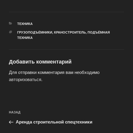
РУБРИКИ
ТЕХНИКА
МЕТКИ
ГРУЗОПОДЪЁМНИКИ
,
КРАНОСТРОИТЕЛЬ
,
ПОДЪЁМНАЯ
ТЕХНИКА
Добавить комментарий
Для отправки комментария вам необходимо
авторизоваться
.
Навигация
Предыдущая
НАЗАД
по
запись:
записям
Аренда строительной спецтехники