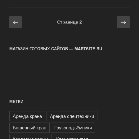
HORYONG»
Навигация
Предыдущая
Сле
Страница
2
по
страница
стра
записям
МАГАЗИН ГОТОВЫХ САЙТОВ — MARTSITE.RU
МЕТКИ
Аренда крана
Аренда спецтехники
Башенный кран
Грузоподъёмники
Козловые краны
Краностроитель