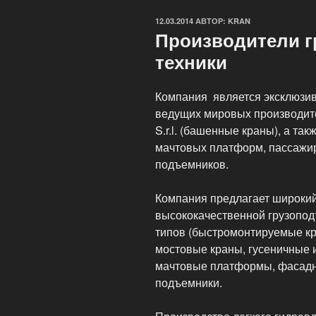
ОПУБЛИКОВАНО
12.03.2014
АВТОР:
KRAN
Производители 
техники
Компания является эксклюзи
ведущих мировых производит
S.r.l. (башенные краны), а такж
мачтовых платформ, пассажир
подъемников.
Компания предлагает широки
высококачественной грузопод
типов (быстромонтируемые к
мостовые краны, гусеничные 
мачтовые платформы, фасадн
подъемники.