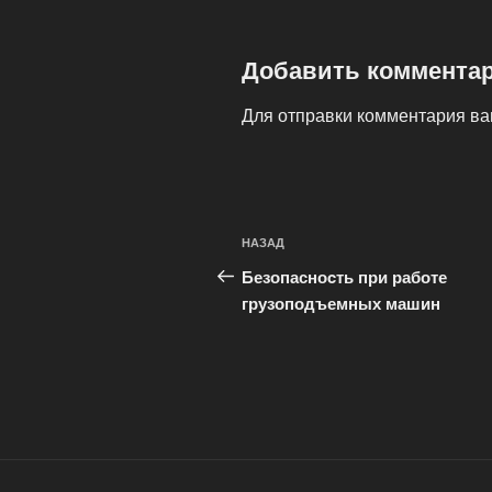
Добавить коммента
Для отправки комментария в
Навигация
Предыдущая
НАЗАД
по
запись:
Безопасноcть при работе
записям
грузоподъемных машин