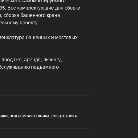
лического самомонтируемого
35. Все комплектующие для сборки
, сборка башенного крана
ельному проекту.
менклатура башенных и мостовых
 продаже, аренде, лизингу,
обслуживанию подъемного
НИКИ
,
ПОДЪЁМНАЯ ТЕХНИКА
,
СПЕЦТЕХНИКА