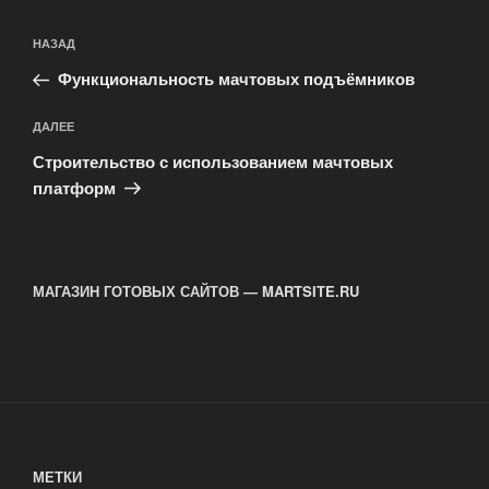
Навигация
Предыдущая
НАЗАД
по
запись:
записям
Функциональность мачтовых подъёмников
Следующая
ДАЛЕЕ
запись
Строительство с использованием мачтовых
платформ
МАГАЗИН ГОТОВЫХ САЙТОВ — MARTSITE.RU
МЕТКИ