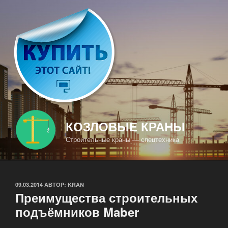
Перейти
к
содержимому
КОЗЛОВЫЕ КРАНЫ
Строительные краны — спецтехника
ОПУБЛИКОВАНО
09.03.2014
АВТОР:
KRAN
Преимущества строительных
подъёмников Maber