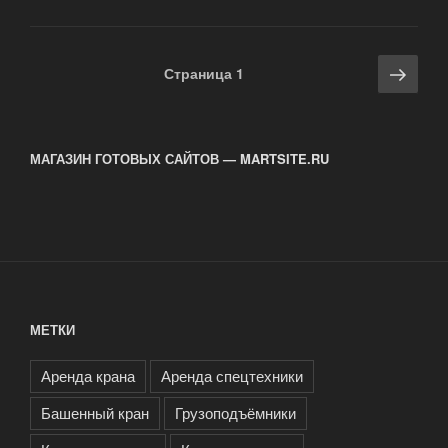
работе
грузоподъемных
машин»
Навигация
Сле
Страница
1
по
стра
записям
МАГАЗИН ГОТОВЫХ САЙТОВ — MARTSITE.RU
МЕТКИ
Аренда крана
Аренда спецтехники
Башенный кран
Грузоподъёмники