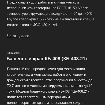
Предназначен для работы в климатическом
исполнении «У» категории I по ГОСТ 15150-69 при
температуре окружающего воздуха от –40° до +40°С.
Группа классификации (режима эксплуатации кран) в
соответствии с ИСО 4301/1 А4.
Читать далее
«Мобильный
самомонтирующийся
башенный
кран
ОПУБЛИКОВАНО
12.03.2015
Башенный кран КБ-408 (КБ-408.21)
КБ-405»
Башенный кран предназначен для механизации
строительных и монтажных работ в жилищном и
гражданском строительстве сооружений высотой до
72,7 метров с массой монтируемых элементов до 10
тонн. Модель башенного крана КБ-408 (КБ-408.21)
является строительным передвижным
полноповоротным краном на рельсовом ходу с