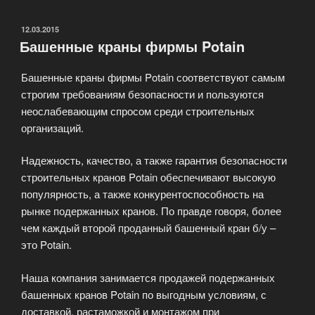
КБ-408
(КБ-408.21)»
ОПУБЛИКОВАНО
12.03.2015
Башенные краны фирмы Potain
Башенные краны фирмы Potain соответствуют самым
строгим требованиям безопасности и пользуются
неослабевающим спросом среди строительных
организаций.
Надежность, качество, а также гарантия безопасности
строительных кранов Potain обеспечивают высокую
популярность, а также конкурентоспособность на
рынке подержанных кранов. По правде говоря, более
чем каждый второй проданный башенный кран б/у –
это Potain.
Наша компания занимается продажей подержанных
башенных кранов Potain по выгодным условиям, с
доставкой, растаможкой и монтажом при