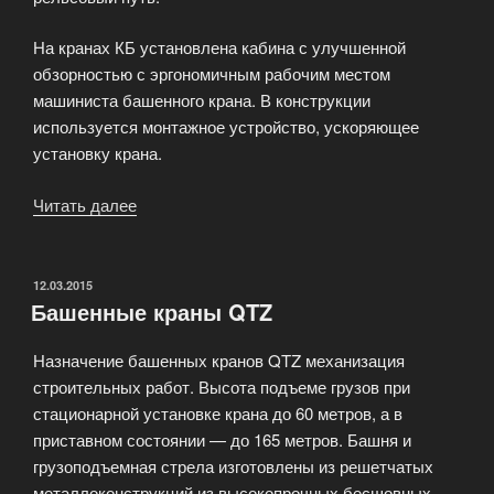
На кранах КБ установлена кабина с улучшенной
обзорностью с эргономичным рабочим местом
машиниста башенного крана. В конструкции
используется монтажное устройство, ускоряющее
установку крана.
Читать далее
«Башенные
краны
КБ»
ОПУБЛИКОВАНО
12.03.2015
Башенные краны QTZ
Назначение башенных кранов QTZ механизация
строительных работ. Высота подъеме грузов при
стационарной установке крана до 60 метров, а в
приставном состоянии — до 165 метров. Башня и
грузоподъемная стрела изготовлены из решетчатых
металлоконструкций из высокопрочных бесшовных