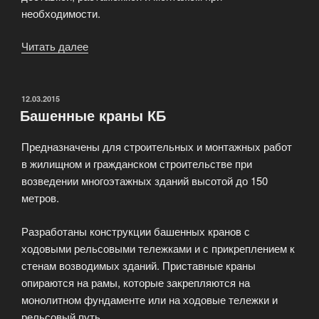
необходимости.
Читать далее
«Башенные
краны
фирмы
Potain»
ОПУБЛИКОВАНО
12.03.2015
Башенные краны КБ
Предназначены для строительных и монтажных работ
в жилищном и гражданском строительстве при
возведении многоэтажных зданий высотой до 150
метров.
Разработаны конструкции башенных кранов с
ходовыми рельсовыми тележками и с прикреплением к
стенам возводимых зданий. Приставные краны
опираются на рамы, которые закрепляются на
монолитном фундаменте или на ходовые тележки и
рельсовый путь.