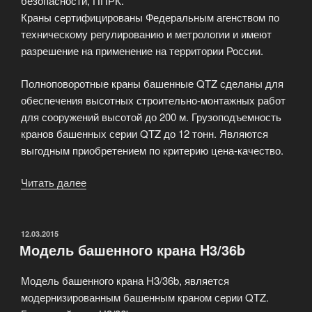
безопасности, ППРК.
Краны сертифицированы Федеральным агенством по
техническому регулированию и метрологии и имеют
разрешение на применение на территории России.
Полноповоротные краны башенные QTZ сделаны для
обеспечения высотных строительно-монтажных работ
для сооружений высотой до 200 м. Грузоподъемность
кранов башенных серии QTZ до 12 тонн. Являются
выгодным приобретением по критерию цена-качество.
Читать далее
«Строительные
башенные
краны
QTZ»
ОПУБЛИКОВАНО
12.03.2015
Модель башенного крана H3/36b
Модель башенного крана H3/36b, является
модернизированным башенным краном серии QTZ.